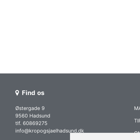
Find os
Østergade 9
M
9560 Hadsund
TI
tlf. 60869275
info@kropogsjaelhadsund.dk
O