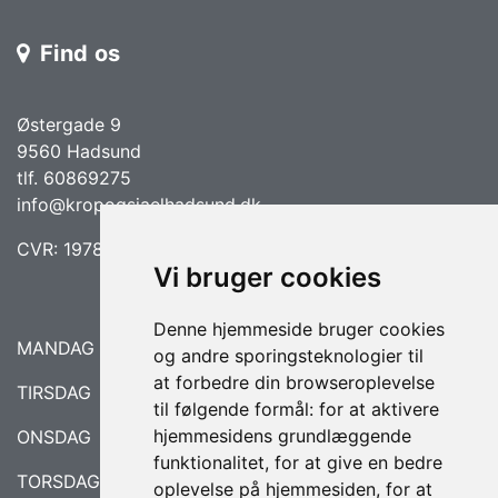
Find os
Østergade 9
9560 Hadsund
tlf. 60869275
info@kropogsjaelhadsund.dk
CVR: 19786234
Vi bruger cookies
Denne hjemmeside bruger cookies
MANDAG LUKKET
og andre sporingsteknologier til
at forbedre din browseroplevelse
TIRSDAG 08.30 - 17.00
til følgende formål:
for at aktivere
hjemmesidens grundlæggende
ONSDAG 09.00 - 18.00
funktionalitet
,
for at give en bedre
TORSDAG 09.00 - 17.00
oplevelse på hjemmesiden
,
for at