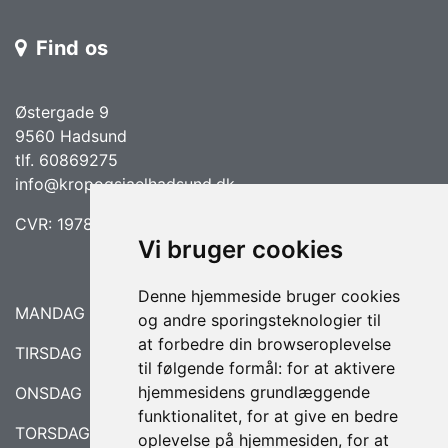
Find os
Østergade 9
9560 Hadsund
tlf. 60869275
info@kropogsjaelhadsund.dk
CVR: 19786234
Vi bruger cookies
Denne hjemmeside bruger cookies
MANDAG LUKKET
og andre sporingsteknologier til
at forbedre din browseroplevelse
TIRSDAG 08.30 - 17.00
til følgende formål:
for at aktivere
hjemmesidens grundlæggende
ONSDAG 09.00 - 18.00
funktionalitet
,
for at give en bedre
TORSDAG 09.00 - 17.00
oplevelse på hjemmesiden
,
for at